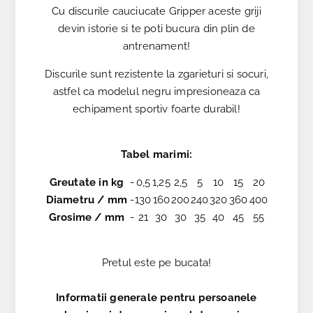
Cu discurile cauciucate Gripper aceste griji
devin istorie si te poti bucura din plin de
antrenament!
Discurile sunt rezistente la zgarieturi si socuri,
astfel ca modelul negru impresioneaza ca
echipament sportiv foarte durabil!
Tabel marimi:
Greutate in kg
-
0,5
1,25
2,5
5
10
15
20
Diametru / mm
-
130
160
200
240
320
360
400
Grosime / mm
-
21
30
30
35
40
45
55
Pretul este pe bucata!
Informatii generale pentru persoanele