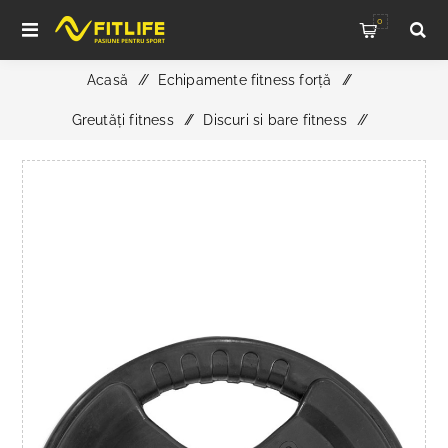
0
Acasă
/
Echipamente fitness forță
/
Greutăți fitness
/
Discuri si bare fitness
/
Disc de greutati cauciucat Gripper - 30 mm - negru - 20,0
kg