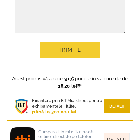
TRIMITE
Acest produs vă aduce
91
💰 puncte în valoare de de
18,20 lei
💸
Finanțare prin BT Mic, direct pentru
echipamentele Fitlife.
DETALII
până la 300.000 lei
Cumpara-l in rate fixe, 100%
online, direct de pe telefon,
DETALII