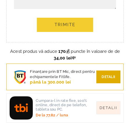
TRIMITE
Acest produs vă aduce
170
💰 puncte în valoare de de
34,00 lei
💸
Finanțare prin BT Mic, direct pentru
echipamentele Fitlife.
DETALII
până la 300.000 lei
Cumpara-l in rate fixe, 100%
online, direct de pe telefon,
DETALII
tableta sau PC.
De la
77,82
/ luna