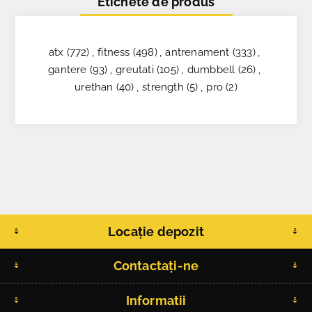
Etichete de produs
atx
(772)
,
fitness
(498)
,
antrenament
(333)
,
gantere
(93)
,
greutati
(105)
,
dumbbell
(26)
,
urethan
(40)
,
strength
(5)
,
pro
(2)
Locație depozit
Contactați-ne
Informatii