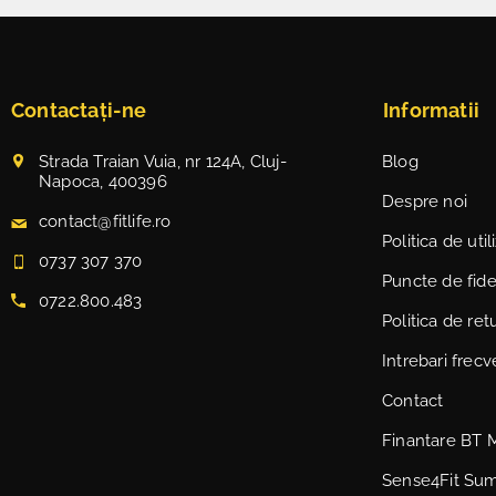
Contactați-ne
Informatii
Strada Traian Vuia, nr 124A, Cluj-
Blog
Napoca, 400396
Despre noi
contact@fitlife.ro
Politica de uti
0737 307 370
Puncte de fidel
0722.800.483
Politica de ret
Intrebari frec
Contact
Finantare BT 
Sense4Fit Su