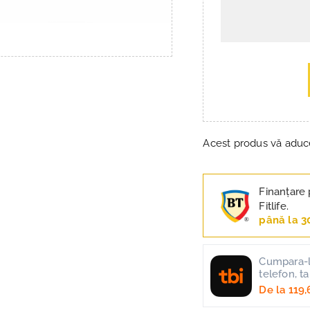
Acest produs vă adu
Finanțare 
Fitlife.
până la 3
Cumpara-l 
telefon, t
De la
119,