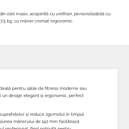
in oțel masiv, acoperită cu urethan, personalizabilă cu
 37,5 kg, cu mâner cromat ergonomic.
a ideală pentru sălile de fitness moderne sau
și un design elegant și ergonomic, perfect
 suprafețelor și reduce zgomotul în timpul
ensiunea mânerului de 142 mm facilitează
l profesional, fiind potrivită pentru