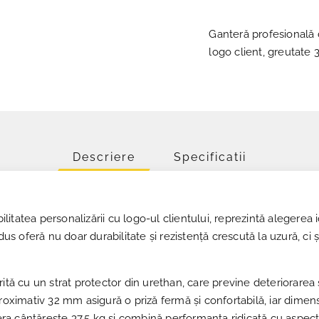
Ganteră profesională d
logo client, greutate
Descriere
Specificatii
bilitatea personalizării cu logo-ul clientului, reprezintă alegere
 oferă nu doar durabilitate și rezistență crescută la uzură, ci 
rită cu un strat protector din urethan, care previne deteriorarea
proximativ 32 mm asigură o priză fermă și confortabilă, iar dim
tera cântărește 37,5 kg și combină performanța ridicată cu aspectu