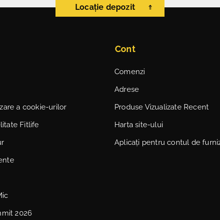
Locație depozit
Cont
Comenzi
Adrese
lizare a cookie-urilor
Produse Vizualizate Recent
itate Fitlife
Harta site-ului
ur
Aplicați pentru contul de furni
vente
Mic
mmit 2026