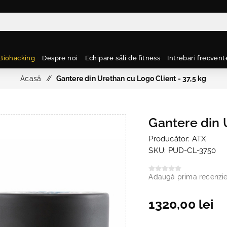
Biohacking
Despre noi
Echipare săli de fitness
Intrebari frecvent
Acasă
/
Gantere din Urethan cu Logo Client - 37,5 kg
Gantere din 
Producător:
ATX
SKU:
PUD-CL-3750
Adaugă prima recenzi
1320,00 lei