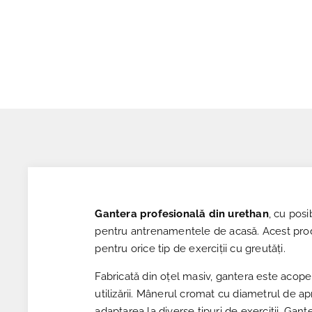
Gantera profesională din urethan
, cu posi
pentru antrenamentele de acasă. Acest produs
pentru orice tip de exerciții cu greutăți.
Fabricată din oțel masiv, gantera este acope
utilizării. Mânerul cromat cu diametrul de a
adaptarea la diverse tipuri de exerciții. Gan