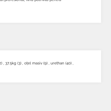
2)
,
37.5kg
(3)
,
oțel masiv
(9)
,
urethan
(40)
,