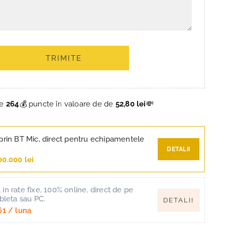
TRIMITE
ce
264
💰 puncte în valoare de de
52,80 lei
💸
prin BT Mic, direct pentru echipamentele
DETALII
00.000 lei
in rate fixe, 100% online, direct de pe
ableta sau PC.
DETALII
61
/ luna