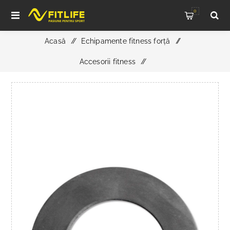
0
Acasă
/
Echipamente fitness forță
/
Accesorii fitness
/
Opritor din cauciuc pentru prindere ø 50 mm