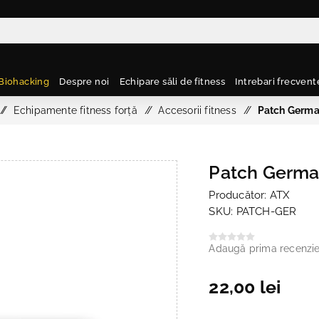
Biohacking
Despre noi
Echipare săli de fitness
Intrebari frecvent
/
Echipamente fitness forță
/
Accesorii fitness
/
Patch Germa
Patch Germa
Producător:
ATX
SKU:
PATCH-GER
Adaugă prima recenzi
22,00 lei