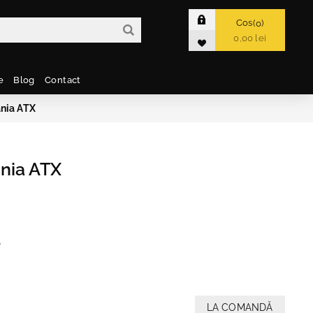
Cos
0
0,00 lei
e
Blog
Contact
nia ATX
nia ATX
e
LA COMANDĂ