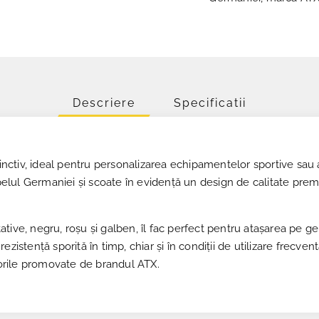
Descriere
Specificatii
inctiv, ideal pentru personalizarea echipamentelor sportive sau a
apelul Germaniei și scoate în evidență un design de calitate prem
tive, negru, roșu și galben, îl fac perfect pentru atașarea pe ge
ezistență sporită în timp, chiar și în condiții de utilizare frecv
alorile promovate de brandul ATX.