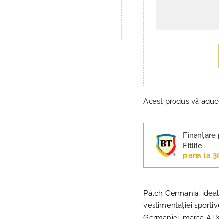
Acest produs vă adu
Finanțare 
Fitlife.
până la 3
Patch Germania, ideal
vestimentației sportive
Germaniei, marca ATX