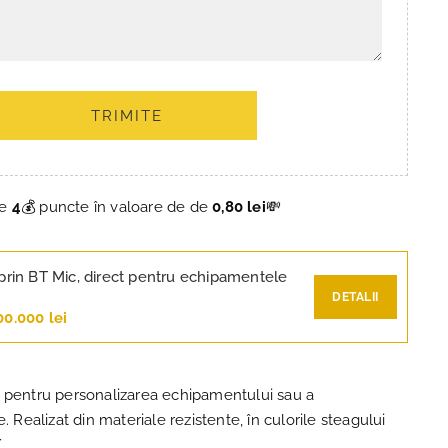
TRIMITE
ce
4
💰 puncte în valoare de de
0,80 lei
💸
prin BT Mic, direct pentru echipamentele
DETALII
00.000 lei
 pentru personalizarea echipamentului sau a
. Realizat din materiale rezistente, în culorile steagului
.