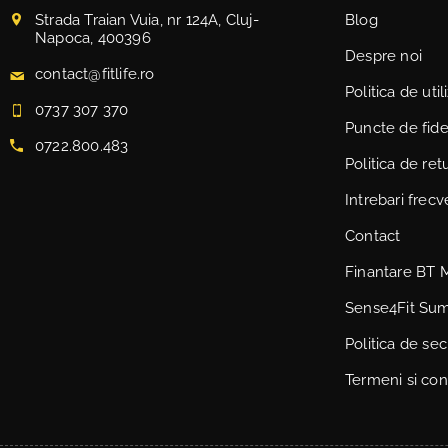
Strada Traian Vuia, nr 124A, Cluj-
Blog
Napoca, 400396
Despre noi
contact@fitlife.ro
Politica de uti
0737 307 370
Puncte de fidel
0722.800.483
Politica de ret
Intrebari frec
Contact
Finantare BT 
Sense4Fit Su
Politica de sec
Termeni si cond