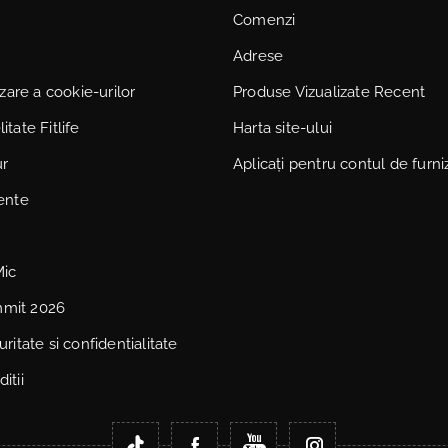
Comenzi
Adrese
lizare a cookie-urilor
Produse Vizualizate Recent
itate Fitlife
Harta site-ului
ur
Aplicați pentru contul de furni
vente
Mic
mmit 2026
uritate si confidentialitate
itii