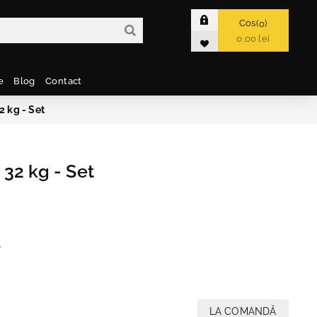
Cos
0
0,00 lei
e
Blog
Contact
 kg - Set
32 kg - Set
e
LA COMANDĂ