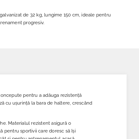
 galvanizat de 32 kg, lungime 150 cm, ideale pentru
antrenament progresiv.
 concepute pentru a adăuga rezistență
ază cu ușurință la bara de haltere, crescând
he. Materialul rezistent asigură o
 pentru sportivii care doresc să își
, cât și pentru antrenamentul acasă.