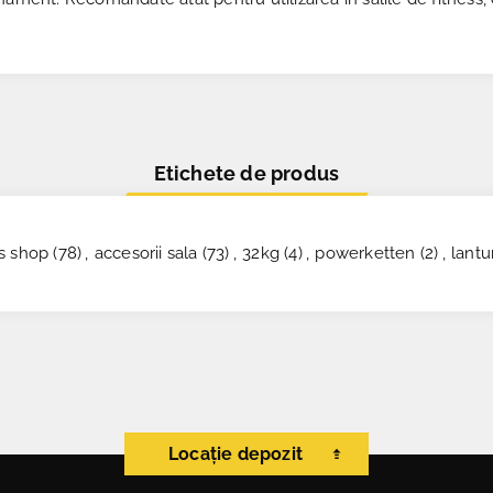
Etichete de produs
s shop
(78)
,
accesorii sala
(73)
,
32kg
(4)
,
powerketten
(2)
,
lantu
Locație depozit