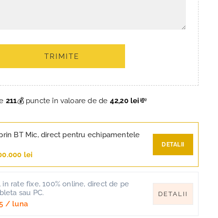
TRIMITE
ce
211
💰 puncte în valoare de de
42,20 lei
💸
prin BT Mic, direct pentru echipamentele
DETALII
00.000 lei
in rate fixe, 100% online, direct de pe
ableta sau PC.
DETALII
5
/ luna