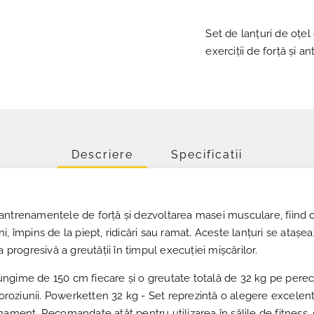
Set de lanțuri de oțel
exerciții de forță și 
Descriere
Specificatii
 antrenamentele de forță și dezvoltarea masei musculare, fiind
, împins de la piept, ridicări sau ramat. Aceste lanțuri se atașe
 progresivă a greutății în timpul execuției mișcărilor.
 lungime de 150 cm fiecare și o greutate totală de 32 kg pe perec
coroziunii. Powerketten 32 kg - Set reprezintă o alegere excelentă
trenament. Recomandate atât pentru utilizarea în sălile de fitness