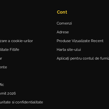
Cont
Comenzi
Adrese
lizare a cookie-urilor
Produse Vizualizate Recent
itate Fitlife
Harta site-ului
ur
Aplicați pentru contul de furni
vente
Mic
mmit 2026
uritate si confidentialitate