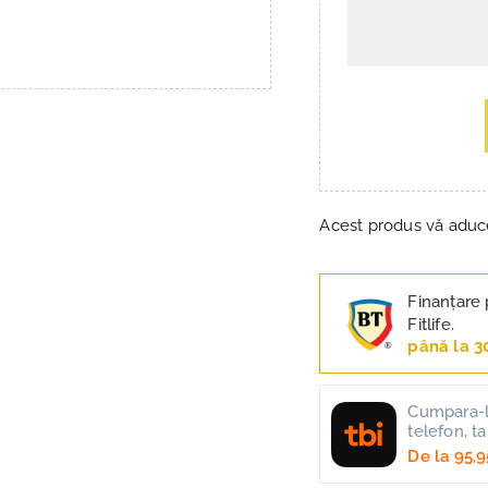
Acest produs vă adu
Finanțare 
Fitlife.
până la 3
Cumpara-l 
telefon, t
De la
95,9