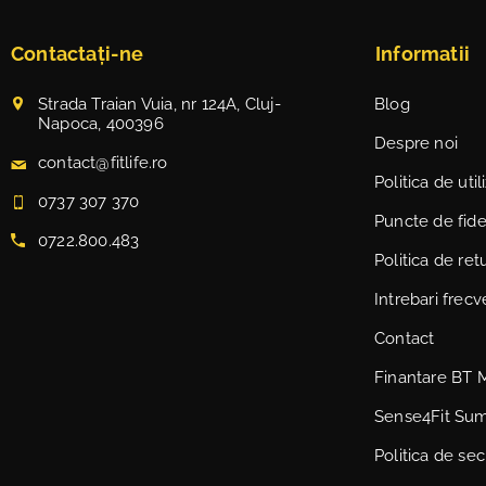
Contactați-ne
Informatii
Strada Traian Vuia, nr 124A, Cluj-
Blog
Napoca, 400396
Despre noi
contact@fitlife.ro
Politica de uti
0737 307 370
Puncte de fidel
0722.800.483
Politica de ret
Intrebari frec
Contact
Finantare BT 
Sense4Fit Su
Politica de sec