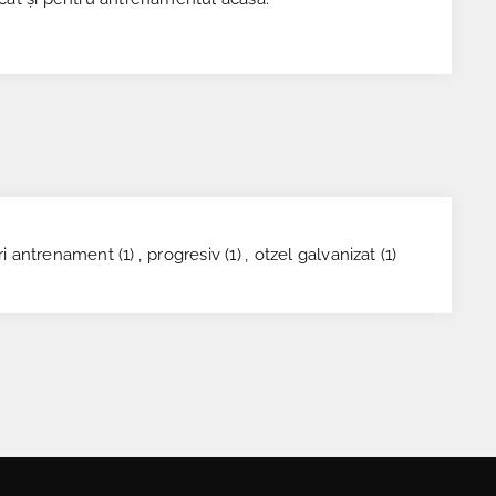
ri antrenament
(1)
,
progresiv
(1)
,
otzel galvanizat
(1)