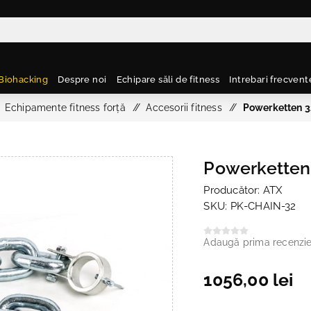
Biohacking
Despre noi
Echipare săli de fitness
Intrebari frecvent
Echipamente fitness forță
/
Accesorii fitness
/
Powerketten 32
Powerketten 
Producător:
ATX
SKU:
PK-CHAIN-32
Adaugă prima recenzi
1056,00 lei