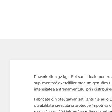
Powerketten 32 kg - Set sunt ideale pentru
suplimentară exercițiilor precum genuflexiuni
intensitatea antrenamentului prin distribuirea
Fabricate din oțel galvanizat, lanțurile au o
durabilitate crescută și protecție împotriva 
diversifice și să își intensifice rutina de an