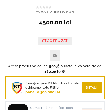
Adaugă prima recenzie
4500,00 lei
STOC EPUIZAT
Acest produs vă aduce
900
💰 puncte în valoare de de
180,00 lei
💸
Finanțare prin BT Mic, direct pentru
echipamentele Fitlife.
DETALII
până la 300.000 lei
Cumpara-l in rate fixe, 100%