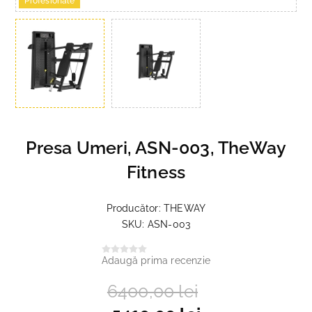
Profesionale
Presa Umeri, ASN-003, TheWay
Fitness
Producător:
THEWAY
SKU:
ASN-003
Adaugă prima recenzie
6400,00 lei