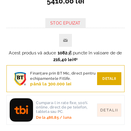
5410,00 lei
STOC EPUIZAT
Acest produs vă aduce
1082
💰 puncte în valoare de de
216,40 lei
💸
Finanțare prin BT Mic, direct pentru
echipamentele Fitlife.
DETALII
până la 300.000 lei
Cumpara-l in rate fixe, 100%
online, direct de pe telefon,
DETALII
tableta sau PC.
De la
486,85
/ luna