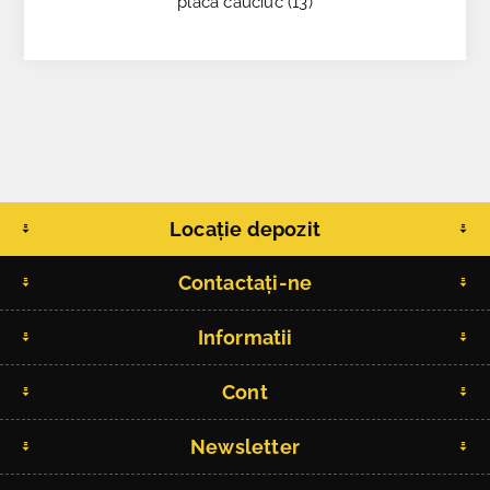
placa cauciuc
(13)
Locație depozit
Contactați-ne
Informatii
Cont
Newsletter