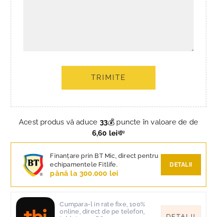
TRIMITE
Acest produs vă aduce
33
💰 puncte în valoare de de
6,60 lei
💸
Finanțare prin BT Mic, direct pentru
echipamentele Fitlife.
DETALII
până la 300.000 lei
Cumpara-l in rate fixe, 100%
online, direct de pe telefon,
DETALII