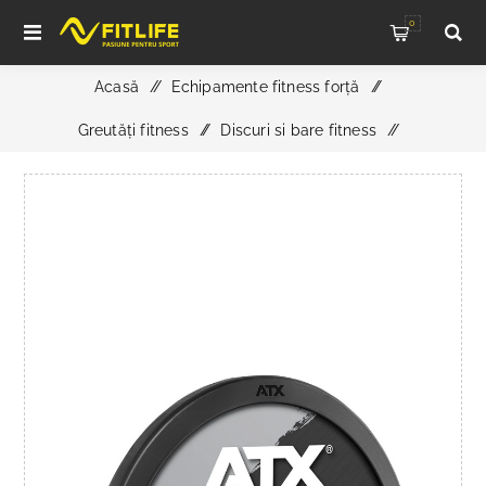
0
Acasă
/
Echipamente fitness forță
/
Greutăți fitness
/
Discuri si bare fitness
/
ATX® Full Rubber Bumper Plate - Color Design - 5 kg