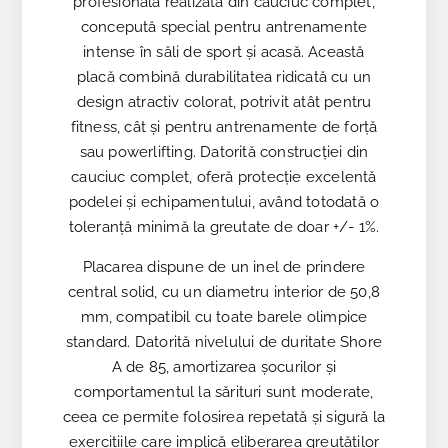
profesională realizată din cauciuc complet,
concepută special pentru antrenamente
intense în săli de sport și acasă. Această
placă combină durabilitatea ridicată cu un
design atractiv colorat, potrivit atât pentru
fitness, cât și pentru antrenamente de forță
sau powerlifting. Datorită construcției din
cauciuc complet, oferă protecție excelentă
podelei și echipamentului, având totodată o
toleranță minimă la greutate de doar +/- 1%.
Placarea dispune de un inel de prindere
central solid, cu un diametru interior de 50,8
mm, compatibil cu toate barele olimpice
standard. Datorită nivelului de duritate Shore
A de 85, amortizarea șocurilor și
comportamentul la sărituri sunt moderate,
ceea ce permite folosirea repetată și sigură la
exercițiile care implică eliberarea greutăților