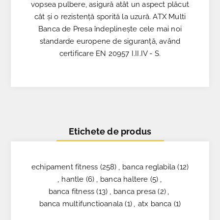
vopsea pulbere, asigură atât un aspect plăcut
cât și o rezistență sporită la uzură. ATX Multi
Banca de Presa îndeplinește cele mai noi
standarde europene de siguranță, având
certificare EN 20957 I.II.IV - S.
Etichete de produs
echipament fitness
(258)
,
banca reglabila
(12)
,
hantle
(6)
,
banca haltere
(5)
,
banca fitness
(13)
,
banca presa
(2)
,
banca multifunctioanala
(1)
,
atx banca
(1)