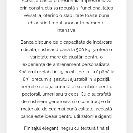
Această bancă profesională impresionează
prin construcția sa robustă și funcționalitatea
versatilă, oferind o stabilitate foarte bună
chiar și în timpul unor antrenamente
intensive.
Banca dispune de o capacitate de încărcare
ridicată, susținând până la 500 kg, și oferă o
varietate mare de ajustări pentru o
experiență de antrenament personalizată.
Spătarul reglabil în 15 poziții, de la -10° până la
83°, precum și șezutul ajustabil în 4 poziții,
permit execuția corectă a exercițiilor pentru
pectorali, umeri sau triceps. Cu o suprafață
de susținere generoasă și o construcție din
materiale de cea mai bună calitate, această
bancă este ideală pentru utilizatorii exigenți.
Finisajul elegant, negru cu textură fină și