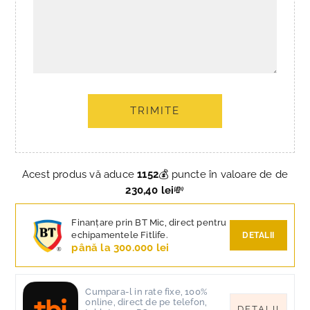
TRIMITE
Acest produs vă aduce
1152
💰 puncte în valoare de de
230,40 lei
💸
Finanțare prin BT Mic, direct pentru
echipamentele Fitlife.
DETALII
până la 300.000 lei
Cumpara-l in rate fixe, 100%
online, direct de pe telefon,
DETALII