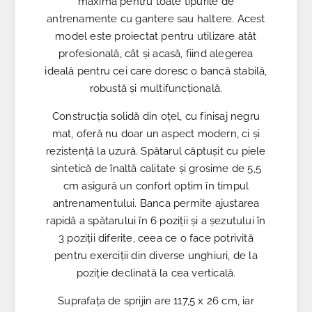
maximă pentru toate tipurile de
antrenamente cu gantere sau haltere. Acest
model este proiectat pentru utilizare atât
profesională, cât și acasă, fiind alegerea
ideală pentru cei care doresc o bancă stabilă,
robustă și multifuncțională.
Construcția solidă din oțel, cu finisaj negru
mat, oferă nu doar un aspect modern, ci și
rezistență la uzură. Spătarul căptușit cu piele
sintetică de înaltă calitate și grosime de 5,5
cm asigură un confort optim în timpul
antrenamentului. Banca permite ajustarea
rapidă a spătarului în 6 poziții și a șezutului în
3 poziții diferite, ceea ce o face potrivită
pentru exerciții din diverse unghiuri, de la
poziție declinată la cea verticală.
Suprafața de sprijin are 117,5 x 26 cm, iar