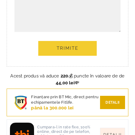
TRIMITE
Acest produs vă aduce
220
💰 puncte în valoare de de
44,00 lei
💸
Finanțare prin BT Mic, direct pentru
echipamentele Fitlife.
DETALII
până la 300.000 lei
Cumpara-l in rate fixe, 100%
online, direct de pe telefon,
DETALII