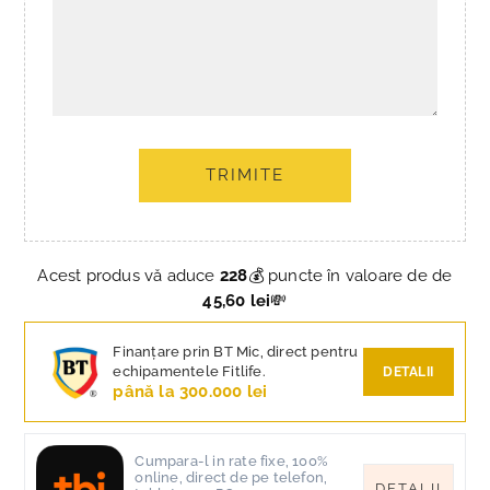
TRIMITE
Acest produs vă aduce
228
💰 puncte în valoare de de
45,60 lei
💸
Finanțare prin BT Mic, direct pentru
echipamentele Fitlife.
DETALII
până la 300.000 lei
Cumpara-l in rate fixe, 100%
online, direct de pe telefon,
DETALII