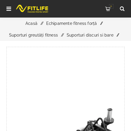
0
Acasă
/
Echipamente fitness forță
/
Suporturi greutăți fitness
/
Suporturi discuri si bare
/
Suport discuri ATX Caddy - Stativ Hantelscheiben