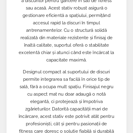
a discurilor pentru gantere în săli de fitness
sau acasă. Acest stativ robust asigură o
gestionare eficientă a spațiului, permițând
accesul rapid la discuri în timpul
antrenamentelor. Cu o structură solidă
realizată din materiale rezistente și finisaj de
înaltă calitate, suportul oferă o stabilitate
excelentă chiar și atunci când este încărcat la
capacitate maximă.
Designul compact al suportului de discuri
permite integrarea sa facilă în orice tip de
sală, fără a ocupa mult spațiu. Finisajul negru
cu aspect mat nu doar adaugă o notă
elegantă, ci protejează și împotriva
zgârieturilor. Datorită capacității mari de
încărcare, acest stativ este potrivit atât pentru
profesioniști, cât și pentru pasionații de
fitness care doresc o soluție fiabilă și durabilă