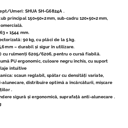
iept/Umeri: SHUA SH-G6824A .
tub principal 150×50×2 mm, sub‑cadru 120×50×2 mm,
comercială.
263 × 1544 mm.
ctorizată: 90 kg, cu plăci de la 5 kg.
,6 mm – durabil și sigur în utilizare.
) cu rulmenți 6205/6206, pentru o cursă fiabilă.
pumă PU ergonomic, culoare negru închis, cu suport
laje intuitive
ica: scaun reglabil, spătar cu densități variate,
alunecare, distribuire optimă a încărcăturii, mișcare
iilor .
dere sigură și ergonomică, suprafață anti-alunecare .
g