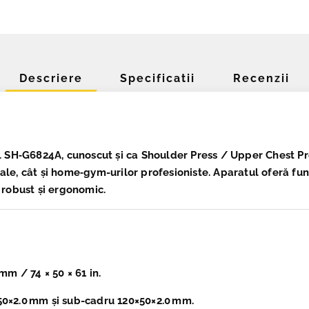
Descriere
Specificatii
Recenzii
l SH‑G6824A
, cunoscut și ca Shoulder Press / Upper Chest Pr
ale, cât și home‑gym-urilor profesioniste. Aparatul oferă fun
, robust și ergonomic.
 mm / 74 × 50 × 61 in.
×50×2.0 mm și sub-cadru 120×50×2.0 mm.