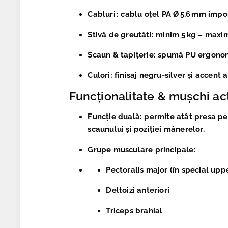
Cabluri :
cablu oțel PA Ø 5.6 mm impo
Stivă de greutăți
: minim 5 kg – maxim
Scaun & tapițerie
: spumă PU ergonomi
Culori
: finisaj negru-silver și accent
Funcționalitate & mușchi ac
Funcție duală
: permite atât presa pen
scaunului și poziției mânerelor.
Grupe musculare principale
:
Pectoralis major (în special upp
Deltoizi anteriori
Triceps brahial