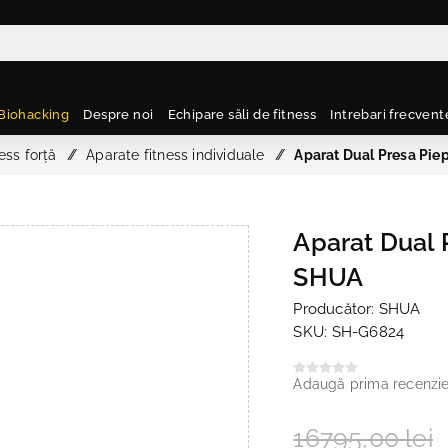
Biohacking
Despre noi
Echipare săli de fitness
Intrebari frecvent
ess forță
/
Aparate fitness individuale
/
Aparat Dual Presa Pi
Aparat Dual
SHUA
Producător:
SHUA
SKU:
SH-G6824
Adaugă prima recenzi
16795,00 lei