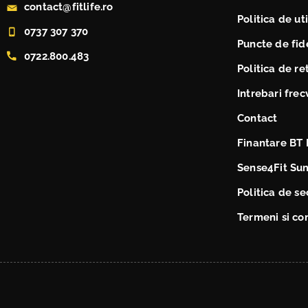
contact@fitlife.ro
Politica de ut
0737 307 370
Puncte de fide
0722.800.483
Politica de re
Intrebari fre
Contact
Finantare BT 
Sense4Fit Su
Politica de se
Termeni si con