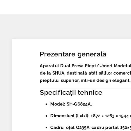
Prezentare generală
Aparatul Dual Presa Piept/Umeri Modelu
de la SHUA, destinată atât sălilor comerci
pieptului superior, într‑un design elegant
Specificații tehnice
Model
: SH‑G6824A.
Dimensiuni (L×l×î)
: 1872 × 1263 × 1544
Cadru
: oțel Q235A, cadru portal 150