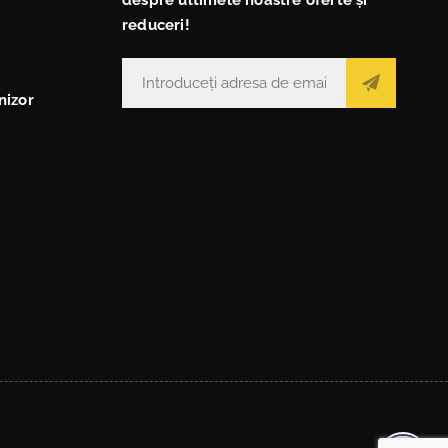
reduceri!
nizor