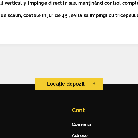
l vertical și împinge direct în sus, menținând control comple
 de scaun, coatele în jur de 45°, evită să împingi cu tricepsu
Locație depozit
Cont
Comenzi
Adrese