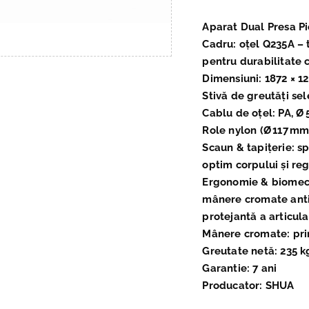
Aparat Dual Presa P
Cadru: oțel Q235A – 
pentru durabilitate 
Dimensiuni: 1872 × 1
Stivă de greutăți sele
Cablu de oțel: PA, Ø 5
Role nylon (Ø 117 mm
Scaun & tapițerie: s
optim corpului și reg
Ergonomie & biomecan
mânere cromate anti-
protejantă a articulaț
Mânere cromate: prin
Greutate netă: 235 k
Garantie: 7 ani
Producator: SHUA