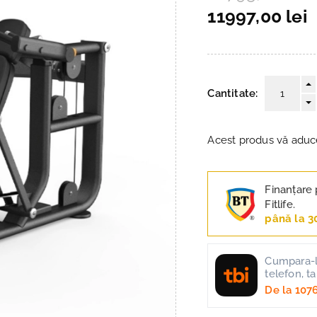
11997,00 lei
Cantitate:
Acest produs vă adu
Finanțare 
Fitlife.
până la 3
Cumpara-l 
telefon, t
De la
1076