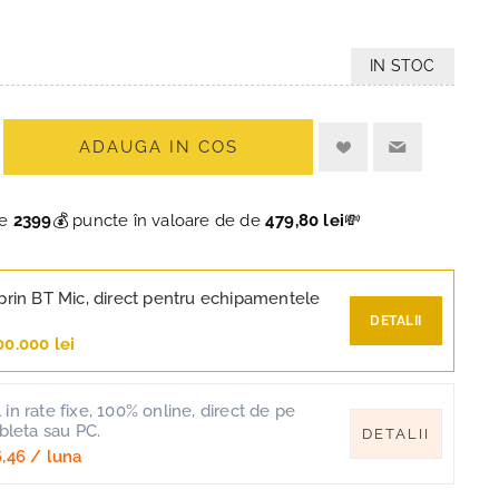
IN STOC
ADAUGA IN COS
ce
2399
💰 puncte în valoare de de
479,80 lei
💸
prin BT Mic, direct pentru echipamentele
DETALII
00.000 lei
in rate fixe, 100% online, direct de pe
ableta sau PC.
DETALII
,46
/ luna