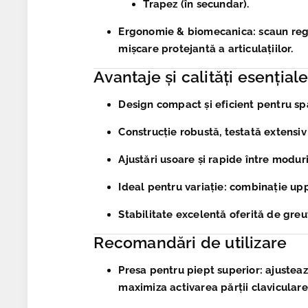
Trapez (în secundar).
Ergonomie & biomecanica
: scaun reg
mișcare protejantă a articulațiilor.
Avantaje și calități esențial
Design compact și eficient pentru sp
Construcție robustă, testată extensiv 
Ajustări usoare și rapide între moduri
Ideal pentru variație: combinație up
Stabilitate excelentă oferită de greut
Recomandări de utilizare
Presa pentru piept superior
: ajustea
maximiza activarea părții claviculare