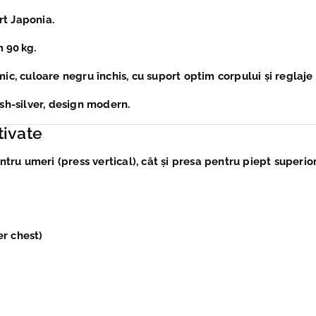
rt Japonia.
 90 kg.
c, culoare negru închis, cu suport optim corpului și reglaje 
 ash-silver, design modern.
tivate
tru umeri (press vertical), cât și presa pentru piept superior
er chest)