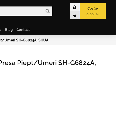
Cos
0
0,00 lei
e
Blog
Contact
ept/Umeri SH-G6824A, SHUA
 Presa Piept/Umeri SH-G6824A,
e